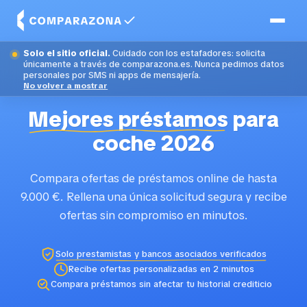
Solo el sitio oficial.
Cuidado con los estafadores: solicita
únicamente a través de comparazona.es. Nunca pedimos datos
personales por SMS ni apps de mensajería.
No volver a mostrar
Mejores préstamos
para
coche 2026
Compara ofertas de préstamos online de hasta
9.000 €. Rellena una única solicitud segura y recibe
ofertas sin compromiso en minutos.
Solo prestamistas y bancos asociados verificados
Recibe ofertas personalizadas en 2 minutos
Compara préstamos sin afectar tu historial crediticio