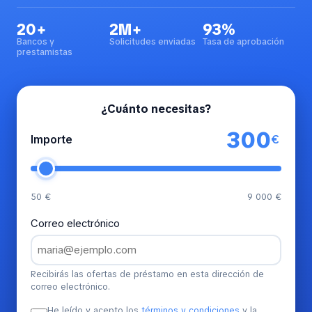
20+
2M+
93%
Bancos y
Solicitudes enviadas
Tasa de aprobación
prestamistas
¿Cuánto necesitas?
€
Importe
50 €
9 000 €
Correo electrónico
Recibirás las ofertas de préstamo en esta dirección de
correo electrónico.
He leído y acepto los
términos y condiciones
y la