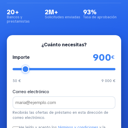
20+
2M+
93%
Bancos y
Solicitudes enviadas
Tasa de aprobación
prestamistas
¿Cuánto necesitas?
€
Importe
50 €
9 000 €
Correo electrónico
Recibirás las ofertas de préstamo en esta dirección de
correo electrónico.
He leído y acepto los
términos y condiciones
y la