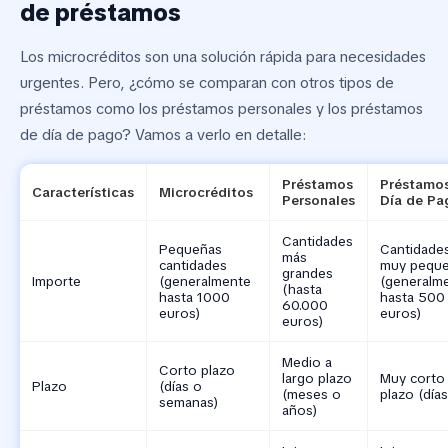
de préstamos
Los microcréditos son una solución rápida para necesidades
urgentes. Pero, ¿cómo se comparan con otros tipos de
préstamos como los préstamos personales y los préstamos
de día de pago? Vamos a verlo en detalle:
Préstamos
Préstamo
Características
Microcréditos
Personales
Día de Pa
Cantidades
Pequeñas
Cantidade
más
cantidades
muy pequ
grandes
Importe
(generalmente
(generalm
(hasta
hasta 1000
hasta 500
60.000
euros)
euros)
euros)
Medio a
Corto plazo
largo plazo
Muy corto
Plazo
(días o
(meses o
plazo (días
semanas)
años)