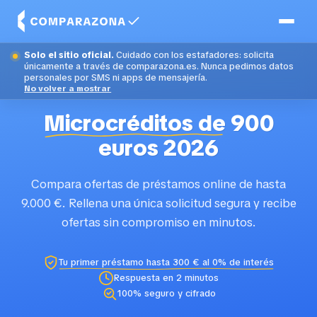
Solo el sitio oficial.
Cuidado con los estafadores: solicita
únicamente a través de comparazona.es. Nunca pedimos datos
personales por SMS ni apps de mensajería.
No volver a mostrar
Microcréditos de
900
euros 2026
Compara ofertas de préstamos online de hasta
9.000 €. Rellena una única solicitud segura y recibe
ofertas sin compromiso en minutos.
Tu primer préstamo hasta 300 € al 0% de interés
Respuesta en 2 minutos
100% seguro y cifrado