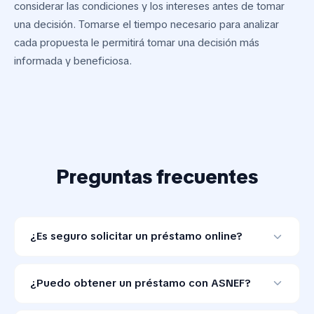
considerar las condiciones y los intereses antes de tomar
una decisión. Tomarse el tiempo necesario para analizar
cada propuesta le permitirá tomar una decisión más
informada y beneficiosa.
Preguntas frecuentes
¿Es seguro solicitar un préstamo online?
Sí, es totalmente seguro siempre que utilices
plataformas certificadas. Trabajamos con entidades
¿Puedo obtener un préstamo con ASNEF?
reguladas que utilizan protocolos de cifrado SSL para
Sí, algunas entidades financieras ofrecen préstamos a