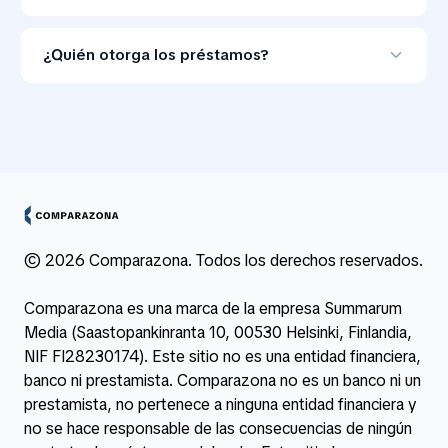
No. Las ofertas de préstamo no son vinculantes, así
que puedes ignorarlas si las condiciones no te
¿Quién otorga los préstamos?
convienen.
Los préstamos los conceden bancos y entidades de
crédito asociadas que operan en España.
© 2026 Comparazona. Todos los derechos reservados.
Comparazona es una marca de la empresa Summarum
Media (Saastopankinranta 10, 00530 Helsinki, Finlandia,
NIF FI28230174). Este sitio no es una entidad financiera,
banco ni prestamista. Comparazona no es un banco ni un
prestamista, no pertenece a ninguna entidad financiera y
no se hace responsable de las consecuencias de ningún