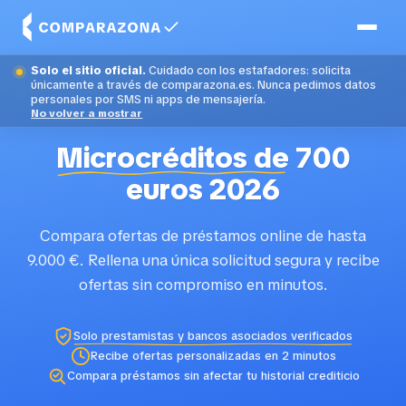
Solo el sitio oficial.
Cuidado con los estafadores: solicita
únicamente a través de comparazona.es. Nunca pedimos datos
personales por SMS ni apps de mensajería.
No volver a mostrar
Microcréditos de
700
euros 2026
Compara ofertas de préstamos online de hasta
9.000 €. Rellena una única solicitud segura y recibe
ofertas sin compromiso en minutos.
Solo prestamistas y bancos asociados verificados
Recibe ofertas personalizadas en 2 minutos
Compara préstamos sin afectar tu historial crediticio