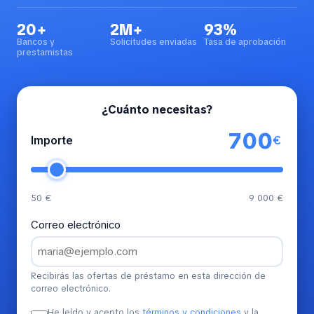
20+
2M+
93%
Bancos y
Solicitudes enviadas
Tasa de aprobación
prestamistas
¿Cuánto necesitas?
€
Importe
50 €
9 000 €
Correo electrónico
Recibirás las ofertas de préstamo en esta dirección de
correo electrónico.
He leído y acepto los
términos y condiciones
y la