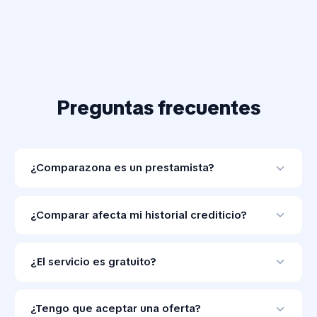
Preguntas frecuentes
¿Comparazona es un prestamista?
No. Comparazona es una herramienta de
comparación de préstamos en línea y no otorga
¿Comparar afecta mi historial crediticio?
créditos.
Comparar ofertas con Comparazona no afecta tu
historial crediticio.
¿El servicio es gratuito?
Sí. Comparazona no cobra a los consumidores por
comparar ofertas de préstamos.
¿Tengo que aceptar una oferta?