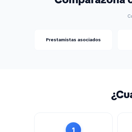
Co
Prestamistas asociados
¿Cuá
1