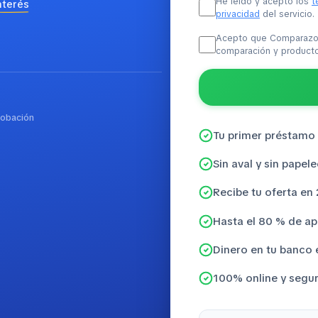
He leído y acepto los
t
nterés
privacidad
del servicio.
Acepto que Comparazon
comparación y productos
robación
Tu primer préstamo 
Sin aval y sin papel
Recibe tu oferta en
Hasta el 80 % de a
Dinero en tu banco 
100% online y segu