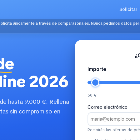
Solicitar
solicita únicamente a través de comparazona.es. Nunca pedimos datos per
¿
de
Importe
line 2026
50 €
de hasta 9.000 €. Rellena
Correo electrónico
ertas sin compromiso en
Recibirás las ofertas de pr